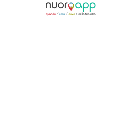
Eventi e consigli
Nùoro
Visita
Drink&Cafè
Mangiare
Dormi