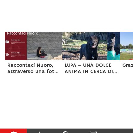
News
Raccontaci Nuoro,
LUPA – UNA DOLCE
Gra
attraverso una foto,
ANIMA IN CERCA DI
un messaggio, un
CASA
video.
Termini e Condizioni servizio