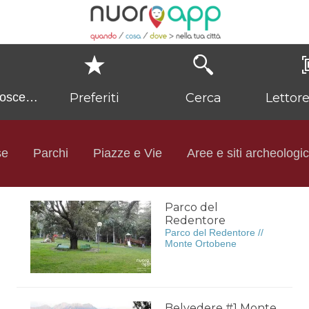
Preferiti
Cerca
Lettor
oscerla
rla
se
Parchi
Piazze e Vie
Aree e siti archeologic
Parco del
Redentore
Parco del Redentore //
Monte Ortobene
Belvedere #1 Monte