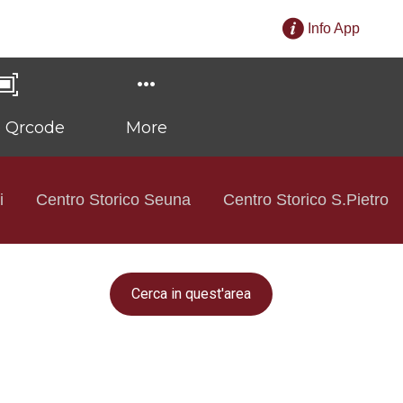
Info App
e Qrcode
More
i
Centro Storico Seuna
Centro Storico S.Pietro
Cerca in quest'area