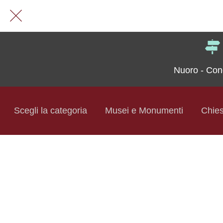
Nuoro - Con
e Visita
Scegli la categoria
Musei e Monumenti
Chie