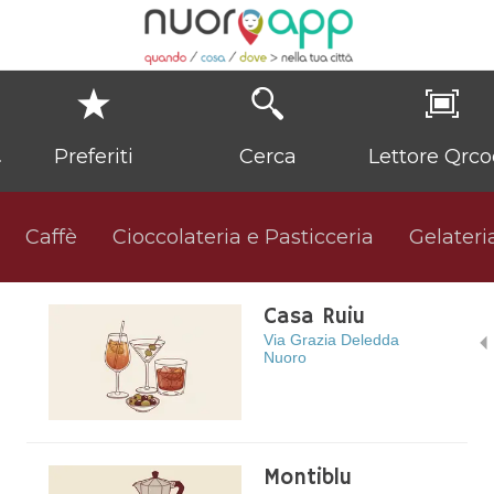
Preferiti
Cerca
Lettore Qrc
a
Caffè
Cioccolateria e Pasticceria
Gelateri
Casa Ruiu
Via Grazia Deledda
Nuoro
Montiblu