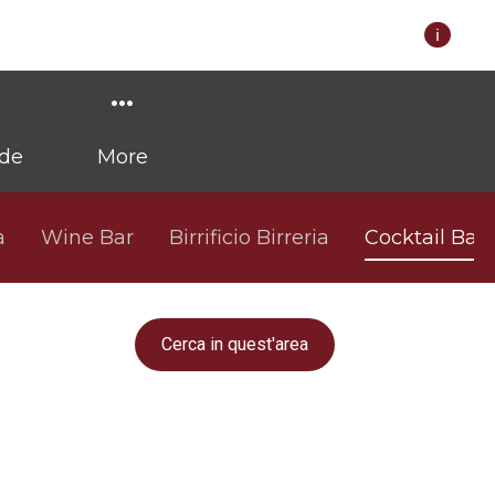
ode
More
a
Wine Bar
Birrificio Birreria
Cocktail Bar
Cerca in quest'area