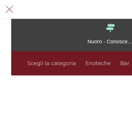
Nuoro - Conoscerl
e Visitarla
Scegli la categoria
Enoteche
Bar