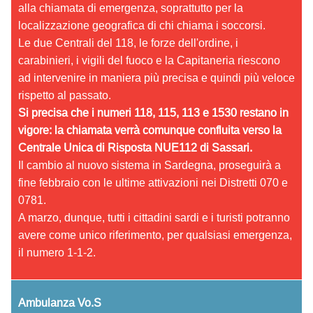
alla chiamata di emergenza, soprattutto per la
localizzazione geografica di chi chiama i soccorsi.
Le due Centrali del 118, le forze dell'ordine, i
carabinieri, i vigili del fuoco e la Capitaneria riescono
ad intervenire in maniera più precisa e quindi più veloce
rispetto al passato.
Si precisa che i numeri 118, 115, 113 e 1530 restano in
vigore: la chiamata verrà comunque confluita verso la
Centrale Unica di Risposta NUE112 di Sassari.
Il cambio al nuovo sistema in Sardegna, proseguirà a
fine febbraio con le ultime attivazioni nei Distretti 070 e
0781.
A marzo, dunque, tutti i cittadini sardi e i turisti potranno
avere come unico riferimento, per qualsiasi emergenza,
il numero 1-1-2.
Ambulanza Vo.S