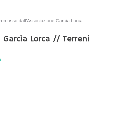
l promosso dall’Associazione García Lorca.
Garcìa Lorca // Terreni
o