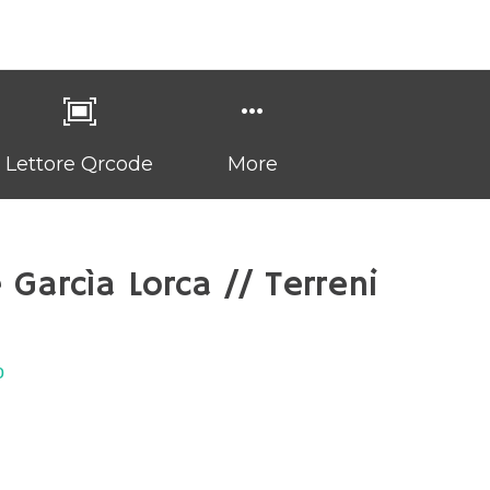
Lettore Qrcode
More
Garcìa Lorca // Terreni
o