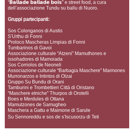
“𝗕𝗮𝗹𝗹𝗮𝗱𝗲 𝗯𝗮𝗹𝗹𝗮𝗱𝗲 𝗯𝗼𝗶𝘀” e street food, a cura
dell’associazione Tundu su ballu di Nuoro.
Gruppi partecipanti:
Sos Colonganos di Austis
S'Urthu di Fonni
Proloco Mascheras Limpias di Fonni
Tumbarinos di Gavoi
Associazione culturale “Atzeni” Mamuthones e
issohadores di Mamoiada
Sos Corriolos de Neoneli
Associazione culturale “Barbagia Maschere” Maimones
Murronarzos e Intintos di Olzai
Gruppo Su Bundu di Orani
Tamburini e Trombettieri Città di Oristano
“Maschere etniche” Thurpos di Orotelli
Boes e Merdules di Ottana
Mamutzones de Samugheo
Maschera a Gattu e Maimone di Sarule
Su Sennoreddu e sos de s'Iscusorzu di Teti