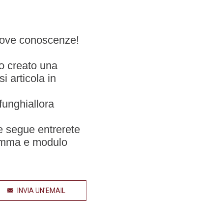
 nuove conoscenze!
o creato una
i articola in
funghiallora
he segue entrerete
ramma e modulo
INVIA UN'EMAIL