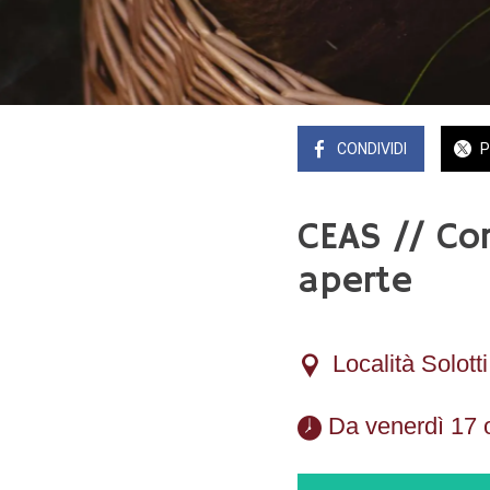
CONDIVIDI
P
CEAS // Cor
aperte
Località Solott
 Da venerdì 17 