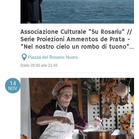
Associazione Culturale "Su Rosariu" //
Serie Proiezioni Ammentos de Prata -
"Nel nostro cielo un rombo di tuono"
di Riccardo Milani
Piazza del Rosario Nuoro
Dalle 20:30 alle 21:45
14
NOV