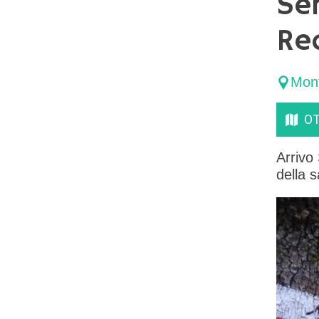
Sen
Re
Mon
OT
Arrivo
della s