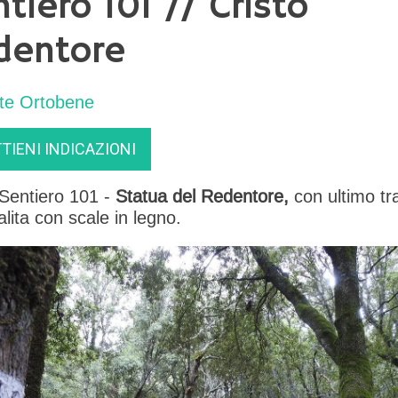
tiero 101 // Cristo
dentore
te Ortobene
TIENI INDICAZIONI
 Sentiero 101 -
Statua del Redentore
,
con ultimo tr
alita con scale in legno.